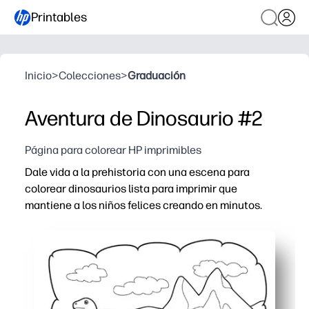
Printables
Inicio
>
Colecciones
>
Graduación
Aventura de Dinosaurio #2
Página para colorear HP imprimibles
Dale vida a la prehistoria con una escena para
colorear dinosaurios lista para imprimir que
mantiene a los niños felices creando en minutos.
Por qué funciona:
Simplemente descargue, imprima y coloree, perfecto cu
Los dinos amigables y los contornos llamativos ayudan
Desarrolle habilidades motoras finas, reconocimiento d
Úselo para los primeros terminadores, centros, subplan