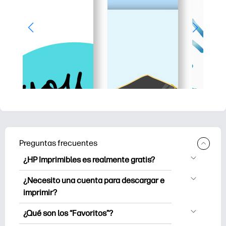
Preguntas frecuentes
¿HP Imprimibles es realmente gratis?
HP Printables ofrece más de 2.500
¿Necesito una cuenta para descargar e
imprimibles gratuitos para descargar e
imprimir?
imprimir. Explora páginas para colorear
Puede explorar e imprimir sin crear una
populares, hojas de trabajo de
¿Qué son los “Favoritos”?
cuenta. Pero iniciar sesión te ayuda a
aprendizaje divertidas, manualidades y