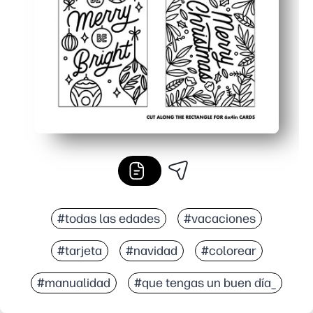
Haga tantas como necesite: diseños coordinados para 
#todas las edades
#vacaciones
#tarjeta
#navidad
#colorear
#manualidad
#que tengas un buen día_