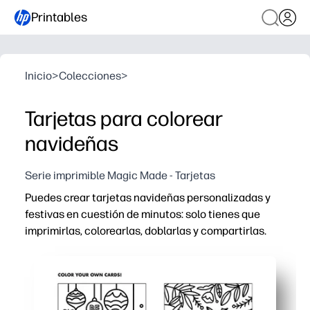
Printables
Inicio
>
Colecciones
>
Tarjetas para colorear
navideñas
Serie imprimible Magic Made - Tarjetas
Puedes crear tarjetas navideñas personalizadas y
festivas en cuestión de minutos: solo tienes que
imprimirlas, colorearlas, doblarlas y compartirlas.
Por qué funciona:
Sin necesidad de preparación: páginas listas para impri
Mantiene a los niños ocupados: colorear sin pantallas q
Multiusos: úsalos como saludos, adornos de regalo o n