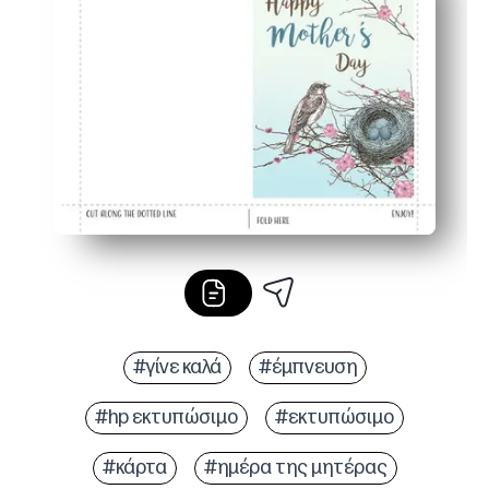
Ευέλικτο - ιδανικό για τον εορτασμό των μαμάδων, των 
Γυαλισμένα αποτελέσματα - τραγανά έργα τέχνης εκτ
#γίνε καλά
#έμπνευση
#hp εκτυπώσιμο
#εκτυπώσιμο
#κάρτα
#ημέρα της μητέρας