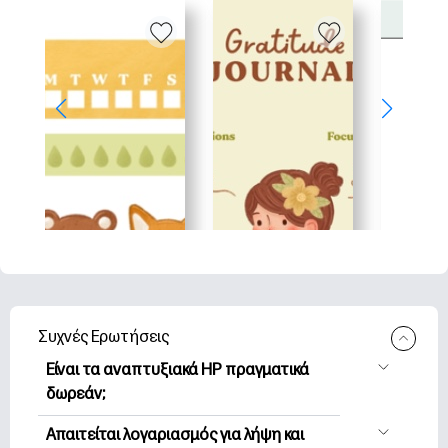
Συχνές Ερωτήσεις
Είναι τα αναπτυξιακά HP πραγματικά
δωρεάν;
Η HP Printables προσφέρει 2,500+
Απαιτείται λογαριασμός για λήψη και