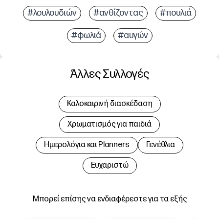
#λουλουδιών
#ανθίζοντας
#πουλιά
#φωλιά
#αυγών
Άλλες Συλλογές
Καλοκαιρινή διασκέδαση
Χρωματισμός για παιδιά
Hμερολόγια και Planners
Γενέθλια
Ευχαριστώ
Μπορεί επίσης να ενδιαφέρεστε για τα εξής