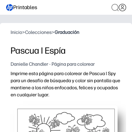
Printables
Inicio
>
Colecciones
>
Graduación
Pascua I Espía
Danielle Chandler - Página para colorear
Imprime esta página para colorear de Pascua I Spy
para un desafío de búsqueda y color sin pantalla que
mantiene a los niños enfocados, felices y ocupados
en cualquier lugar.
Por qué funciona:
Configuración sin preparación: solo imprime y agrega cr
Compromiso doble: los niños cazan íconos de Pascua, lo
Aprendizaje real disfrazado: construye la observación, el