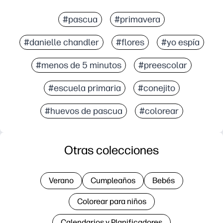
#pascua
#primavera
#danielle chandler
#flores
#yo espía
#menos de 5 minutos
#preescolar
#escuela primaria
#conejito
#huevos de pascua
#colorear
Otras colecciones
Verano
Cumpleaños
Bebés
Colorear para niños
Calendarios y Planificadores